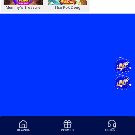
Mummy's Treasure
Thai Pok Deng
BERANDA
PROMOSI
HUBUNGI