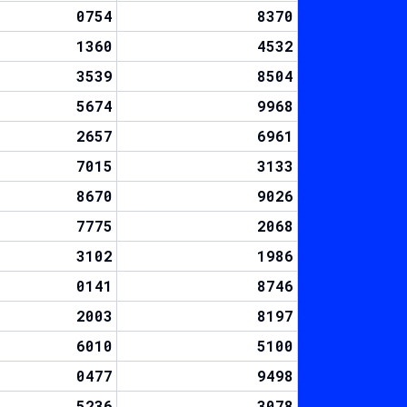
0754
8370
1360
4532
3539
8504
5674
9968
2657
6961
7015
3133
8670
9026
7775
2068
3102
1986
0141
8746
2003
8197
6010
5100
0477
9498
5236
3078