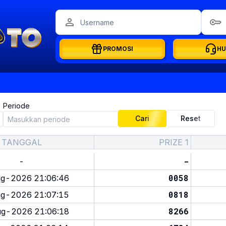
PROMOSI
HU
Periode
Cari
Reset
TANGGAL
PRIZE 1
-
-
0058
g-2026 21:06:46
0818
g-2026 21:07:15
8266
g-2026 21:06:18