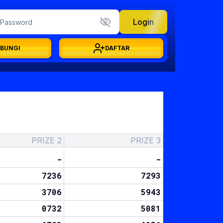
Login
BUNGI
DAFTAR
PRIZE 2
PRIZE 3
-
-
7236
7293
3706
5943
0732
5081