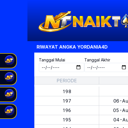
RIWAYAT ANGKA
YORDANIA4D
Tanggal Mulai
Tanggal Akhir
PERIODE
198
197
06-Au
196
05-Au
195
04-Au