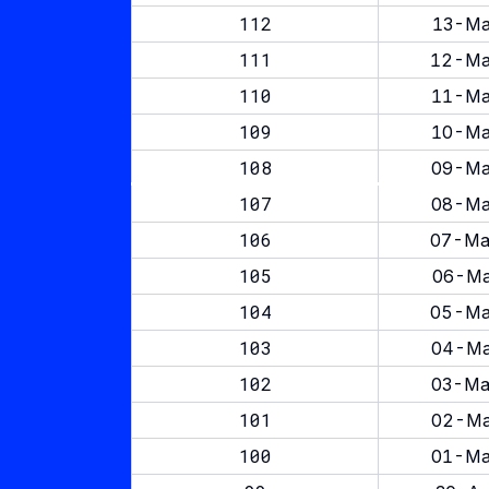
112
13-Ma
111
12-Ma
110
11-Ma
109
10-Ma
108
09-Ma
107
08-Ma
106
07-Ma
105
06-Ma
104
05-Ma
103
04-Ma
102
03-Ma
101
02-Ma
100
01-Ma