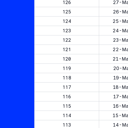
126
27-Ma
125
26-Ma
124
25-Ma
123
24-Ma
122
23-Ma
121
22-Ma
120
21-Ma
119
20-Ma
118
19-Ma
117
18-Ma
116
17-Ma
115
16-Ma
114
15-Ma
113
14-Ma